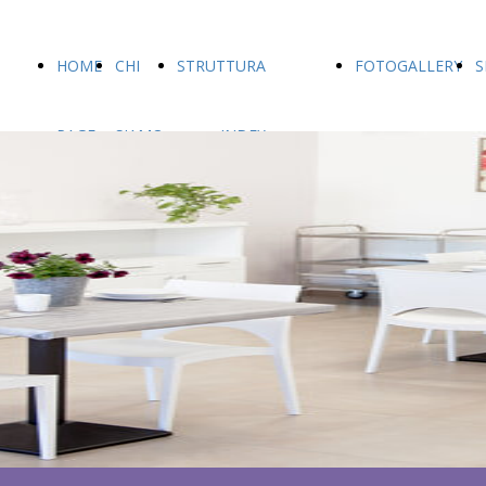
HOME
CHI
STRUTTURA
FOTOGALLERY
S
PAGE
SIAMO
INDEX
SALA DA
PRANZO
CAMERE
SPAZI IN
COMUNE